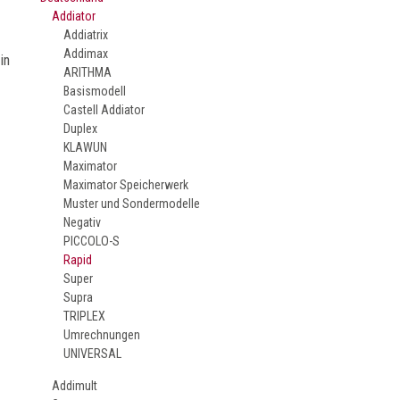
Addiator
Addiatrix
Addimax
in
ARITHMA
Basismodell
Castell Addiator
Duplex
KLAWUN
Maximator
Maximator Speicherwerk
Muster und Sondermodelle
Negativ
PICCOLO-S
Rapid
Super
Supra
TRIPLEX
Umrechnungen
UNIVERSAL
Addimult